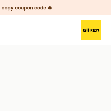
🔥
 copy coupon code 👉
خطي
GiiKER-
لى
KSA
حتوي