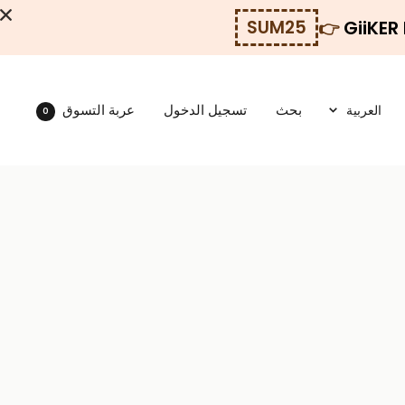
GiiKER
SUM25
اللغة
بحث
تسجيل الدخول
عربة التسوق
العربية
0