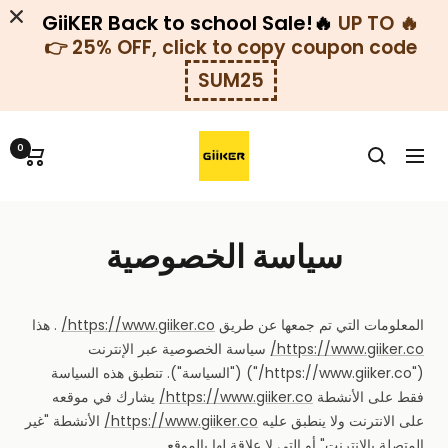
GiiKER Back to school Sale!🔥
🔥
UP TO
25% OFF, click to copy coupon code 👉
SUM25
خطي
GiiKER-
لى
0
التنقل
KSA
حتوي
سياسة الخصوصية
المعلومات التي تم جمعها عن طريق
https://www.giiker.co/
. هذا
https://www.giiker.co/
سياسة الخصوصية عبر الإنترنت
("https://www.giiker.co/") ("السياسة"). تنطبق هذه السياسة
فقط على الأنشطة
https://www.giiker.co/
يشارك في موقعه
على الانترنت ولا ينطبق عليه
https://www.giiker.co/
الأنشطة "غير
المتصلة بالإنترنت" أو التي لا علاقة لها بالموقع.