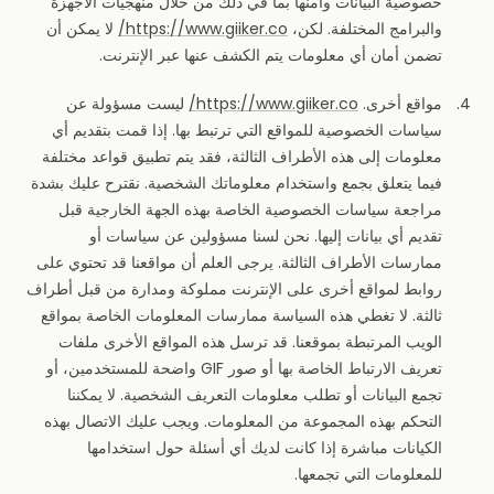
خصوصية البيانات وأمنها بما في ذلك من خلال منهجيات الأجهزة
والبرامج المختلفة. لكن،
https://www.giiker.co/
لا يمكن أن
تضمن أمان أي معلومات يتم الكشف عنها عبر الإنترنت.
مواقع أخرى.
https://www.giiker.co/
ليست مسؤولة عن
سياسات الخصوصية للمواقع التي ترتبط بها. إذا قمت بتقديم أي
معلومات إلى هذه الأطراف الثالثة، فقد يتم تطبيق قواعد مختلفة
فيما يتعلق بجمع واستخدام معلوماتك الشخصية. نقترح عليك بشدة
مراجعة سياسات الخصوصية الخاصة بهذه الجهة الخارجية قبل
تقديم أي بيانات إليها. نحن لسنا مسؤولين عن سياسات أو
ممارسات الأطراف الثالثة. يرجى العلم أن مواقعنا قد تحتوي على
روابط لمواقع أخرى على الإنترنت مملوكة ومدارة من قبل أطراف
ثالثة. لا تغطي هذه السياسة ممارسات المعلومات الخاصة بمواقع
الويب المرتبطة بموقعنا. قد ترسل هذه المواقع الأخرى ملفات
تعريف الارتباط الخاصة بها أو صور GIF واضحة للمستخدمين، أو
تجمع البيانات أو تطلب معلومات التعريف الشخصية. لا يمكننا
التحكم بهذه المجموعة من المعلومات. ويجب عليك الاتصال بهذه
الكيانات مباشرة إذا كانت لديك أي أسئلة حول استخدامها
للمعلومات التي تجمعها.