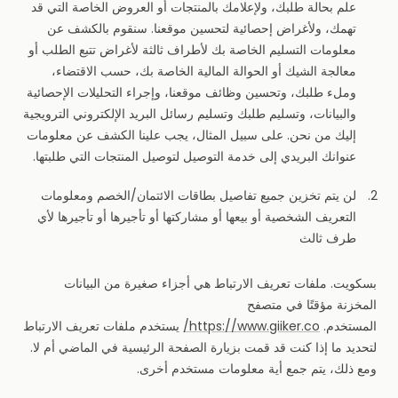
علم بحالة طلبك، ولإعلامك بالمنتجات أو العروض الخاصة التي قد
تهمك، ولأغراض إحصائية لتحسين موقعنا. سنقوم بالكشف عن
معلومات التسليم الخاصة بك لأطراف ثالثة لأغراض تتبع الطلب أو
معالجة الشيك أو الحوالة المالية الخاصة بك، حسب الاقتضاء،
وملء طلبك، وتحسين وظائف موقعنا، وإجراء التحليلات الإحصائية
والبيانات، وتسليم طلبك وتسليم رسائل البريد الإلكتروني الترويجية
إليك من نحن. على سبيل المثال، يجب علينا الكشف عن معلومات
عنوانك البريدي إلى خدمة التوصيل لتوصيل المنتجات التي طلبتها.
لن يتم تخزين جميع تفاصيل بطاقات الائتمان/الخصم ومعلومات
التعريف الشخصية أو بيعها أو مشاركتها أو تأجيرها أو تأجيرها لأي
طرف ثالث
بسكويت. ملفات تعريف الارتباط هي أجزاء صغيرة من البيانات
المخزنة مؤقتًا في متصفح
المستخدم.
https://www.giiker.co/
يستخدم ملفات تعريف الارتباط
لتحديد ما إذا كنت قد قمت بزيارة الصفحة الرئيسية في الماضي أم لا.
ومع ذلك، يتم جمع أية معلومات مستخدم أخرى.