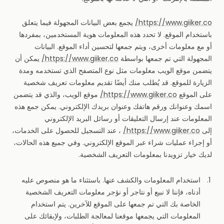
https://www.giiker.co/
يجمع بعض البيانات المجهولة فيما يتعلق
باستخدام الموقع. لا تحدد هذه المعلومات هوية المستخدمين، بمفردها
أو مع معلومات أخرى، ويتم جمعها لتحسين أداء الموقع. البيانات
المجهولة التي تم جمعها بواسطة
https://www.giiker.co/
يمكن أن
يتضمن موقع الويب معلومات مثل نوع المتصفح الذي تستخدمه ومدة
الزيارة للموقع. قد يُطلب منك أيضًا تقديم معلومات تعريف شخصية
على الموقع
https://www.giiker.co/
موقع الويب، والذي قد يتضمن
اسمك وعنوانك ورقم هاتفك وعنوان بريدك الإلكتروني. يمكن جمع هذه
المعلومات عند إرسال التعليقات أو رسائل البريد الإلكتروني
إلى
https://www.giiker.co/
، عند التسجيل للحصول على الخدمات،
أو إجراء عمليات شراء عبر الموقع الإلكتروني. وفي جميع هذه الحالات،
لديك خيار تزويدنا بمعلومات التعريف الشخصية.
استخدام المعلومات والكشف عنها. باستثناء ما هو منصوص عليه
أدناه، فإننا لا نبيع أو نتاجر أو نؤجر معلومات التعريف الشخصية
الخاصة بك التي تم جمعها على الموقع للآخرين. يتم استخدام
المعلومات التي يجمعها موقعنا لمعالجة الطلبات، ولإبقائك على