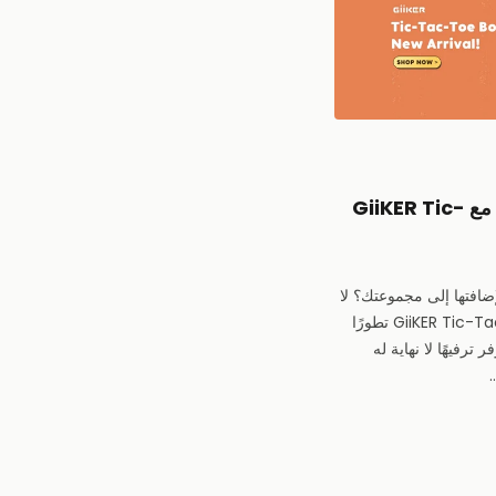
❌⭕️اكتشف المتعة المطلقة مع GiiKER Tic-
ضافتها إلى مجموعتك؟ لا
مزيد من البحث! يقدم GiiKER Tic-Tac-Toe Bolt تطورًا
 ترفيهًا لا نهاية له