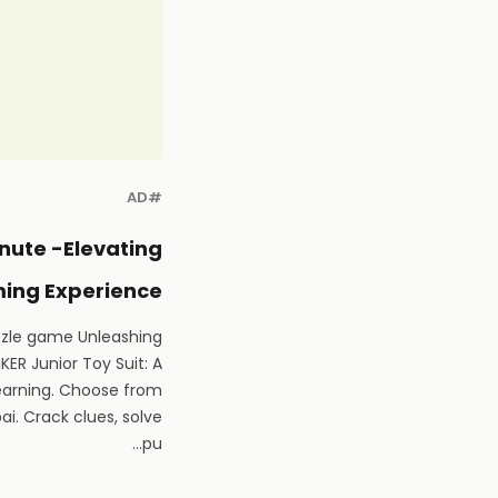
#AD
nute -Elevating
ing Experience
uzzle game Unleashing
iKER Junior Toy Suit: A
Learning. Choose from
i. Crack clues, solve
pu...