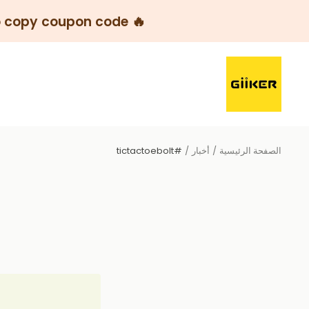
🔥
 copy coupon code 👉
خطي
GiiKER-
لى
KSA
حتوي
الصفحة الرئيسية
أخبار
#tictactoebolt