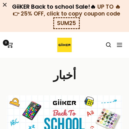
GiiKER Back to school Sale!🔥
🔥
UP TO
25% OFF, click to copy coupon code 👉
SUM25
خطي
GiiKER-
لى
0
التنقل
KSA
حتوي
أخبار