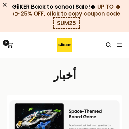
GiiKER Back to school Sale!🔥
🔥
UP TO
25% OFF, click to copy coupon code 👉
SUM25
خطي
GiiKER-
لى
0
التنقل
KSA
حتوي
أخبار