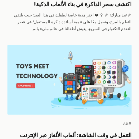
اكتشف سحر الذاكرة في بناء الألعاب الذكية!
🎉عيد مبارك! 🎉 🌹 ❤️ اختر هدية خاصة لطفلك في هذا العيد: حيث يلتقي
التعلم بالمرح، ونعمل معًا على تنمية أساتذة ذاكرة المستقبل! في عصر
التقدم التكنولوجي السريع، يعيش أطفالنا في عالم مليء بالم...
#AD
التنقل في وقت الشاشة: ألعاب الألغاز عبر الإنترنت